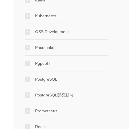
Kafka
Kubernetes
OSS Development
Pacemaker
Pgpool-II
PostgreSQL
PostgreSQL開発動向
Prometheus
Redis