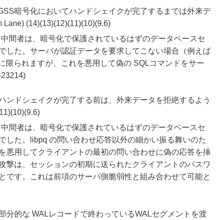
または GSS暗号化においてハンドシェイクが完了するまでは外来デ
14)(13)(12)(11)(10)(9.6)
きる中間者は、暗号化で保護されているはずのデータベースセ
でした。サーバが認証データを要求してこない場合（例えば
に限られますが、これを悪用して偽の SQLコマンドをサー
3214)
暗号化のハンドシェイクが完了する前は、外来データを拒絶するよう
)(10)(9.6)
きる中間者は、暗号化で保護されているはずのデータベースセ
した。libpq の問い合わせ応答以外の細かい振る舞いのた
を悪用してクライアントの最初の問い合わせに偽の応答を挿
攻撃は、セッションの初期に送られたクライアントのパスワ
とです。これは前項のサーバ側脆弱性と組み合わせて可能と
分的な WALレコードで終わっているWALセグメントを渡