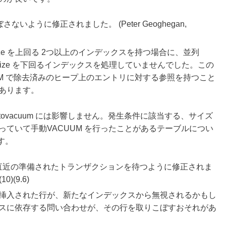
いように修正されました。 (Peter Geoghegan,
scan_size を上回る 2つ以上のインデックスを持つ場合に、並列
ex_scan_size を下回るインデックスを処理していませんでした。この
UM で除去済みのヒープ上のエントリに対する参照を持つこと
あります。
utovacuum には影響しません。発生条件に該当する、サイズ
ていて手動VACUUM を行ったことがあるテーブルについ
す。
TLY が直近の準備されたトランザクションを待つように修正されま
10)(9.6)
挿入された行が、新たなインデックスから無視されるかもし
スに依存する問い合わせが、その行を取りこぼすおそれがあ