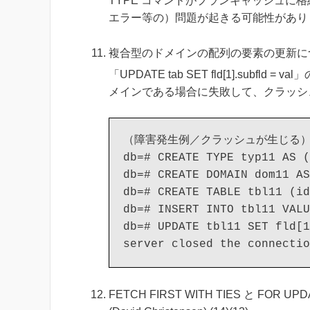
TYPE コマンドがプランキャッシュに
エラー等の）問題が起きる可能性があり
複合型のドメインの配列の要素の更新について修正さ
「UPDATE tab SET fld[1].su
メインである場合に失敗して、クラッシ
（障害発生例／クラッシュが生じる）
db=# CREATE TYPE typ11 AS (
db=# CREATE DOMAIN dom11 AS
db=# CREATE TABLE tbl11 (id
db=# INSERT INTO tbl11 VALU
db=# UPDATE tbl11 SET fld[1
FETCH FIRST WITH TIES と FO