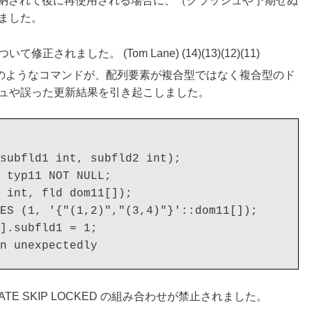
格納されて後に再使用される場合に、（クラッシュや予期せぬ
ました。
れました。 (Tom Lane) (14)(13)(12)(11)
bfld = val」のようなコマンドが、配列要素が複合型ではなく複合型のド
ュや誤った更新結果を引き起こしました。


subfld1 int, subfld2 int);

 typ11 NOT NULL;

 int, fld dom11[]);

ES (1, '{"(1,2)","(3,4)"}'::dom11[]);

].subfld1 = 1;

R UPDATE SKIP LOCKED の組み合わせが禁止されました。