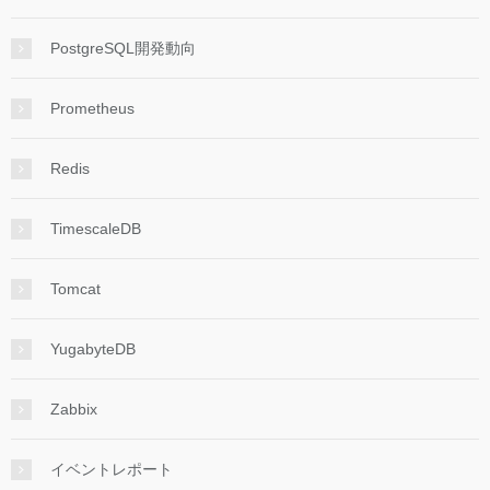
PostgreSQL開発動向
Prometheus
Redis
TimescaleDB
Tomcat
YugabyteDB
Zabbix
イベントレポート