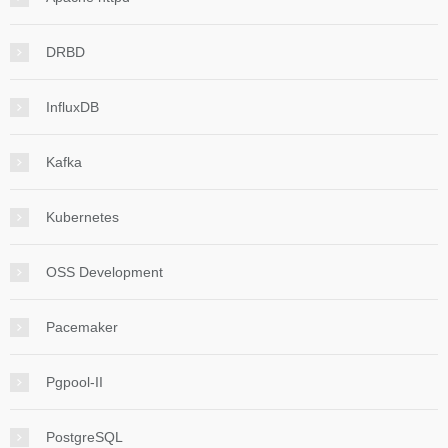
DRBD
InfluxDB
Kafka
Kubernetes
OSS Development
Pacemaker
Pgpool-II
PostgreSQL