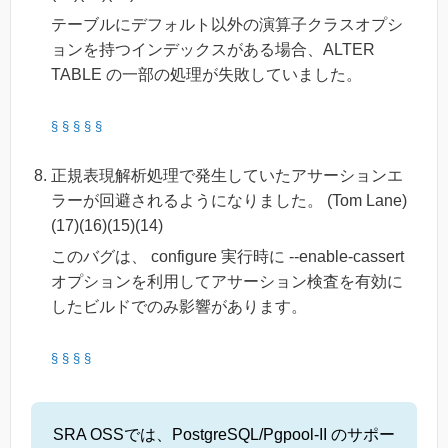
テーブルにデフォルト以外の演算子クラスオプシ
ョンを持つインデックスがある場合、ALTER
TABLE の一部の処理が失敗していました。
§
§
§
§
§
正規表現解析処理で発生していたアサーションエ
ラーが回避されるようになりました。 (Tom Lane)
(17)(16)(15)(14)
このバグは、 configure 実行時に --enable-cassert
オプションを利用してアサーション検査を有効に
したビルドでのみ影響があります。
§
§
§
§
SRA OSSでは、PostgreSQL/Pgpool-II のサポー