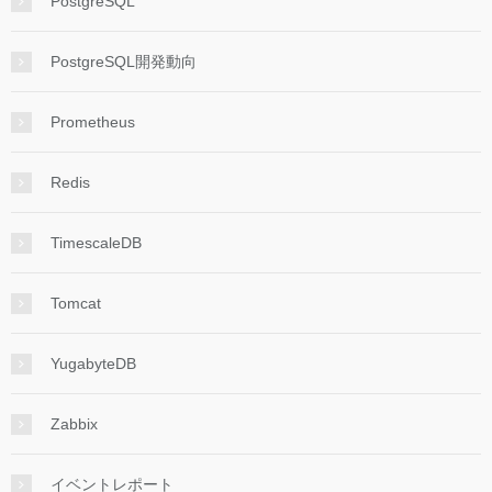
PostgreSQL
PostgreSQL開発動向
Prometheus
Redis
TimescaleDB
Tomcat
YugabyteDB
Zabbix
イベントレポート