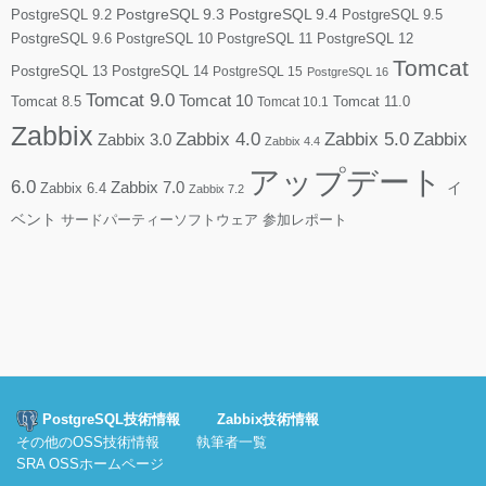
PostgreSQL 9.2
PostgreSQL 9.3
PostgreSQL 9.4
PostgreSQL 9.5
PostgreSQL 9.6
PostgreSQL 10
PostgreSQL 11
PostgreSQL 12
Tomcat
PostgreSQL 13
PostgreSQL 14
PostgreSQL 15
PostgreSQL 16
Tomcat 9.0
Tomcat 10
Tomcat 8.5
Tomcat 10.1
Tomcat 11.0
Zabbix
Zabbix 4.0
Zabbix 5.0
Zabbix
Zabbix 3.0
Zabbix 4.4
アップデート
6.0
Zabbix 7.0
Zabbix 6.4
イ
Zabbix 7.2
ベント
サードパーティーソフトウェア
参加レポート
PostgreSQL技術情報
Zabbix技術情報
その他のOSS技術情報
執筆者一覧
SRA OSSホームページ