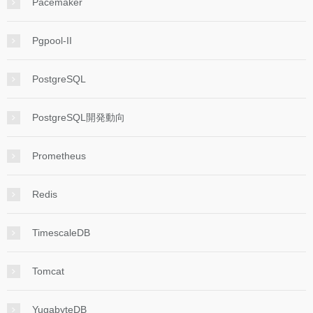
Pacemaker
Pgpool-II
PostgreSQL
PostgreSQL開発動向
Prometheus
Redis
TimescaleDB
Tomcat
YugabyteDB