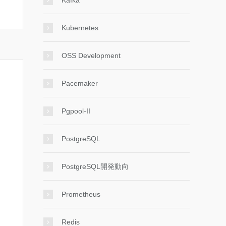
Kafka
Kubernetes
OSS Development
Pacemaker
Pgpool-II
PostgreSQL
PostgreSQL開発動向
Prometheus
Redis