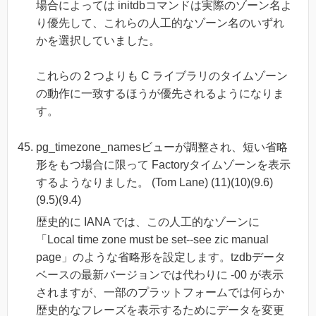
場合によっては initdbコマンドは実際のゾーン名よ
り優先して、これらの人工的なゾーン名のいずれ
かを選択していました。
これらの 2 つよりも C ライブラリのタイムゾーン
の動作に一致するほうが優先されるようになりま
す。
pg_timezone_namesビューが調整され、短い省略
形をもつ場合に限って Factoryタイムゾーンを表示
するようなりました。 (Tom Lane) (11)(10)(9.6)
(9.5)(9.4)
歴史的に IANA では、この人工的なゾーンに
「Local time zone must be set--see zic manual
page」のような省略形を設定します。tzdbデータ
ベースの最新バージョンでは代わりに -00 が表示
されますが、一部のプラットフォームでは何らか
歴史的なフレーズを表示するためにデータを変更