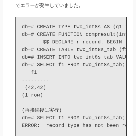
でエラーが発生していました。
db=# CREATE TYPE two_int8s AS (q1 int8
db=# CREATE FUNCTION compresult(int8) 
       $$ DECLARE r record; BEGIN r :=
db=# CREATE TABLE two_int8s_tab (f1 tw
db=# INSERT INTO two_int8s_tab VALUES 
db=# SELECT f1 FROM two_int8s_tab;

   f1

---------

 (42,42)

(1 row)

(再接続後に実行)

db=# SELECT f1 FROM two_int8s_tab;
