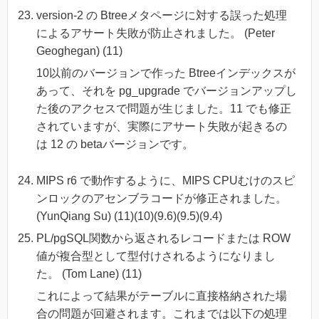
version-2 の Btreeメタページに対する誤った処理
によるアサート失敗が防止されました。 (Peter
Geoghegan) (11)
10以前のバージョンで作った Btreeインデックスが
あって、それを pg_upgrade でバージョンアップし
た後のアクセスで問題が生じました。11 でも修正
されていますが、実際にアサート失敗が起きるの
は 12 の betaバージョンです。
MIPS r6 で動作するように、MIPS CPUむけのスピ
ンロックのアセンブラコードが修正されました。
(YunQiang Su) (11)(10)(9.6)(9.5)(9.4)
PL/pgSQL関数から返されるレコードまたは ROW
値が複合型として型付けされるようになりまし
た。 (Tom Lane) (11)
これによって結果がテーブルに直接格納された場
合の問題が回避されます。これまでは以下の処理