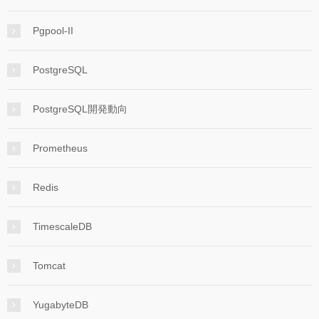
Pgpool-II
PostgreSQL
PostgreSQL開発動向
Prometheus
Redis
TimescaleDB
Tomcat
YugabyteDB