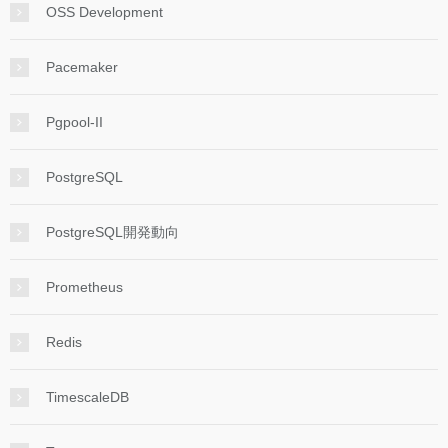
OSS Development
Pacemaker
Pgpool-II
PostgreSQL
PostgreSQL開発動向
Prometheus
Redis
TimescaleDB