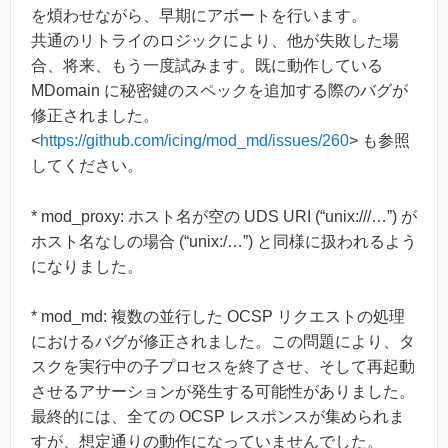
を煩わせながら、早期にアボートを行います。
共通のリトライのロジックにより、他が失敗した場
合、将来、もう一度試みます。既に動作している
MDomain に秘密鍵のスペックを追加する際のバグが
修正されました。
<
https://github.com/icing/mod_md/issues/260
> も参照
してください。
* mod_proxy: ホスト名が空の UDS URI (“unix:///…”) が
ホスト名なしの場合 (“unix:/…”) と同様に扱われるよう
になりました。
* mod_md: 複数の並行した OCSP リクエストの処理
におけるバグが修正されました。この問題により、タ
スクを実行中の子プロセスを終了させ、そして再起動
させるアサーションが発生する可能性がありました。
最終的には、全ての OCSP レスポンスが集められま
すが、想定通りの動作になっていませんでした。