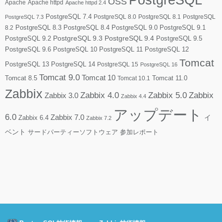
PostgreSQL
OSS
Apache
Apache httpd
Apache httpd 2.4
PostgreSQL 7.4
PostgreSQL 8.0
PostgreSQL 8.1
PostgreSQL
PostgreSQL 7.3
PostgreSQL 8.3
PostgreSQL 8.4
PostgreSQL 9.0
PostgreSQL 9.1
8.2
PostgreSQL 9.2
PostgreSQL 9.3
PostgreSQL 9.4
PostgreSQL 9.5
PostgreSQL 9.6
PostgreSQL 10
PostgreSQL 11
PostgreSQL 12
Tomcat
PostgreSQL 13
PostgreSQL 14
PostgreSQL 15
PostgreSQL 16
Tomcat 9.0
Tomcat 10
Tomcat 8.5
Tomcat 10.1
Tomcat 11.0
Zabbix
Zabbix 4.0
Zabbix 5.0
Zabbix
Zabbix 3.0
Zabbix 4.4
アップデート
6.0
Zabbix 7.0
Zabbix 6.4
イ
Zabbix 7.2
ベント
サードパーティーソフトウェア
参加レポート