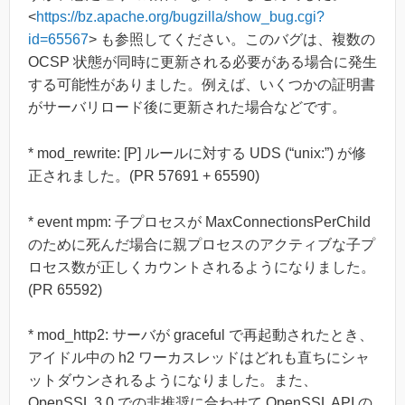
<
https://bz.apache.org/bugzilla/show_bug.cgi?
id=65567
> も参照してください。このバグは、複数の
OCSP 状態が同時に更新される必要がある場合に発生
する可能性がありました。例えば、いくつかの証明書
がサーバリロード後に更新された場合などです。
* mod_rewrite: [P] ルールに対する UDS (“unix:”) が修
正されました。(PR 57691 + 65590)
* event mpm: 子プロセスが MaxConnectionsPerChild
のために死んだ場合に親プロセスのアクティブな子プ
ロセス数が正しくカウントされるようになりました。
(PR 65592)
* mod_http2: サーバが graceful で再起動されたとき、
アイドル中の h2 ワーカスレッドはどれも直ちにシャ
ットダウンされるようになりました。また、
OpenSSL 3.0 での非推奨に合わせて OpenSSL API の