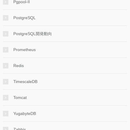
Pgpool-II
PostgreSQL
PostgreSQL開発動向
Prometheus
Redis
TimescaleDB
Tomcat
YugabyteDB
Zabbix