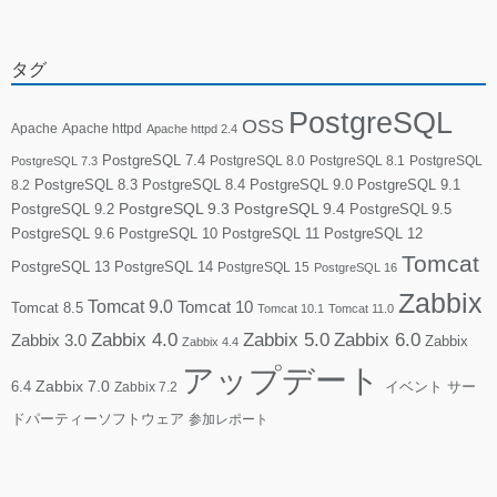
タグ
PostgreSQL
OSS
Apache
Apache httpd
Apache httpd 2.4
PostgreSQL 7.4
PostgreSQL 8.0
PostgreSQL 8.1
PostgreSQL
PostgreSQL 7.3
PostgreSQL 8.3
PostgreSQL 8.4
PostgreSQL 9.0
PostgreSQL 9.1
8.2
PostgreSQL 9.2
PostgreSQL 9.3
PostgreSQL 9.4
PostgreSQL 9.5
PostgreSQL 9.6
PostgreSQL 10
PostgreSQL 11
PostgreSQL 12
Tomcat
PostgreSQL 13
PostgreSQL 14
PostgreSQL 15
PostgreSQL 16
Zabbix
Tomcat 9.0
Tomcat 10
Tomcat 8.5
Tomcat 10.1
Tomcat 11.0
Zabbix 4.0
Zabbix 5.0
Zabbix 6.0
Zabbix 3.0
Zabbix
Zabbix 4.4
アップデート
6.4
Zabbix 7.0
イベント
サー
Zabbix 7.2
ドパーティーソフトウェア
参加レポート