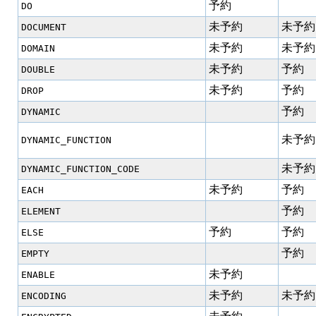
予約
DO
未予約
未予約
DOCUMENT
未予約
未予約
DOMAIN
未予約
予約
DOUBLE
未予約
予約
DROP
予約
DYNAMIC
未予約
DYNAMIC_FUNCTION
未予約
DYNAMIC_FUNCTION_CODE
未予約
予約
EACH
予約
ELEMENT
予約
予約
ELSE
予約
EMPTY
未予約
ENABLE
未予約
未予約
ENCODING