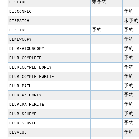
未予約
DISCARD
予約
DISCONNECT
未予約
DISPATCH
予約
予約
DISTINCT
予約
DLNEWCOPY
予約
DLPREVIOUSCOPY
予約
DLURLCOMPLETE
予約
DLURLCOMPLETEONLY
予約
DLURLCOMPLETEWRITE
予約
DLURLPATH
予約
DLURLPATHONLY
予約
DLURLPATHWRITE
予約
DLURLSCHEME
予約
DLURLSERVER
予約
DLVALUE