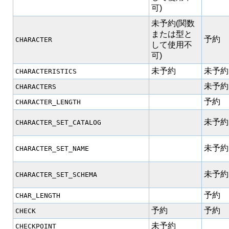
可)
未予約(関数
または型と
予約
CHARACTER
して使用不
可)
未予約
未予約
CHARACTERISTICS
未予約
CHARACTERS
予約
CHARACTER_LENGTH
未予約
CHARACTER_SET_CATALOG
未予約
CHARACTER_SET_NAME
未予約
CHARACTER_SET_SCHEMA
予約
CHAR_LENGTH
予約
予約
CHECK
未予約
CHECKPOINT