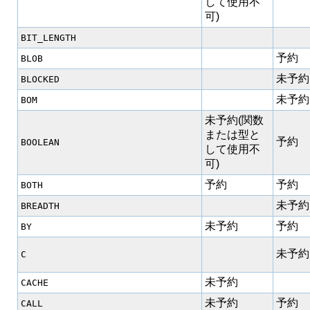
して使用不
可)
BIT_LENGTH
予約
BLOB
未予約
BLOCKED
未予約
BOM
未予約(関数
または型と
予約
BOOLEAN
して使用不
可)
予約
予約
BOTH
未予約
BREADTH
未予約
予約
BY
未予約
C
未予約
CACHE
未予約
予約
CALL