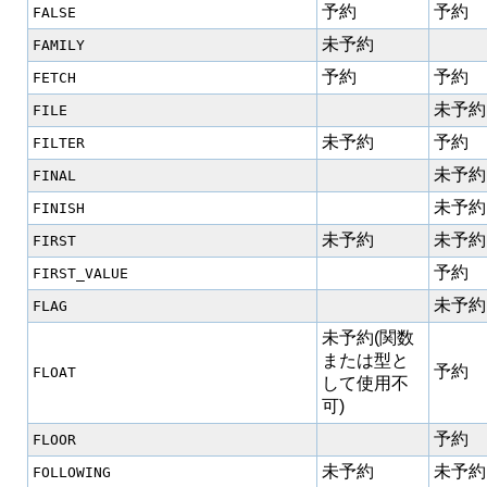
予約
予約
FALSE
未予約
FAMILY
予約
予約
FETCH
未予約
FILE
未予約
予約
FILTER
未予約
FINAL
未予約
FINISH
未予約
未予約
FIRST
予約
FIRST_VALUE
未予約
FLAG
未予約(関数
または型と
予約
FLOAT
して使用不
可)
予約
FLOOR
未予約
未予約
FOLLOWING