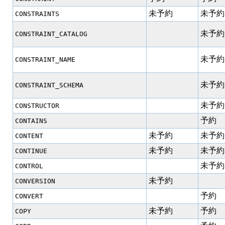
未予約
未予約
CONSTRAINTS
未予約
CONSTRAINT_CATALOG
未予約
CONSTRAINT_NAME
未予約
CONSTRAINT_SCHEMA
未予約
CONSTRUCTOR
予約
CONTAINS
未予約
未予約
CONTENT
未予約
未予約
CONTINUE
未予約
CONTROL
未予約
CONVERSION
予約
CONVERT
未予約
予約
COPY