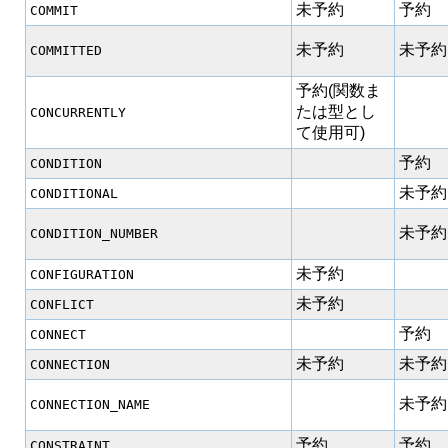
未予約
予約
COMMIT
未予約
未予約
COMMITTED
予約(関数ま
たは型とし
CONCURRENTLY
て使用可)
予約
CONDITION
未予約
CONDITIONAL
未予約
CONDITION_NUMBER
未予約
CONFIGURATION
未予約
CONFLICT
予約
CONNECT
未予約
未予約
CONNECTION
未予約
CONNECTION_NAME
予約
予約
CONSTRAINT