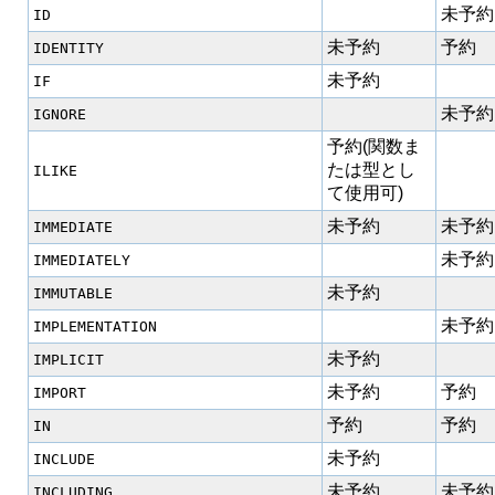
未予約
ID
未予約
予約
IDENTITY
未予約
IF
未予約
IGNORE
予約(関数ま
たは型とし
ILIKE
て使用可)
未予約
未予約
IMMEDIATE
未予約
IMMEDIATELY
未予約
IMMUTABLE
未予約
IMPLEMENTATION
未予約
IMPLICIT
未予約
予約
IMPORT
予約
予約
IN
未予約
INCLUDE
未予約
未予約
INCLUDING