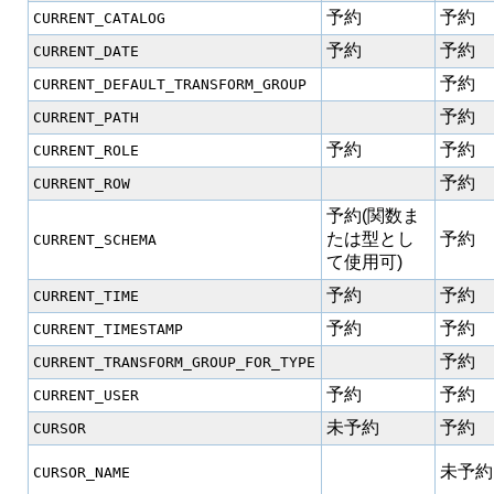
予約
予約
CURRENT_CATALOG
予約
予約
CURRENT_DATE
予約
CURRENT_DEFAULT_TRANSFORM_GROUP
予約
CURRENT_PATH
予約
予約
CURRENT_ROLE
予約
CURRENT_ROW
予約(関数ま
たは型とし
予約
CURRENT_SCHEMA
て使用可)
予約
予約
CURRENT_TIME
予約
予約
CURRENT_TIMESTAMP
予約
CURRENT_TRANSFORM_GROUP_FOR_TYPE
予約
予約
CURRENT_USER
未予約
予約
CURSOR
未予約
CURSOR_NAME