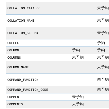
未予約
COLLATION_CATALOG
未予約
COLLATION_NAME
未予約
COLLATION_SCHEMA
予約
COLLECT
予約
予約
COLUMN
未予約
未予約
COLUMNS
未予約
COLUMN_NAME
未予約
COMMAND_FUNCTION
未予約
COMMAND_FUNCTION_CODE
未予約
COMMENT
未予約
COMMENTS