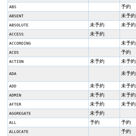
予約
ABS
未予約
ABSENT
未予約
未予約
ABSOLUTE
未予約
ACCESS
未予約
ACCORDING
予約
ACOS
未予約
未予約
ACTION
未予約
ADA
未予約
未予約
ADD
未予約
未予約
ADMIN
未予約
未予約
AFTER
未予約
AGGREGATE
予約
予約
ALL
予約
ALLOCATE