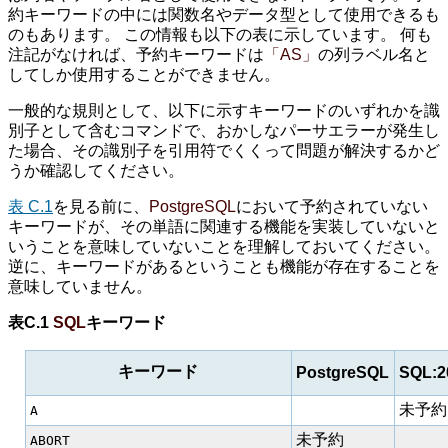
約キーワードの中には関数名やデータ型として使用できるも
のもあります。 この情報も以下の表に示しています。 何も
注記がなければ、予約キーワードは
「
AS
」
の列ラベル名と
してしか使用することができません。
一般的な規則として、以下に示すキーワードのいずれかを識
別子として含むコマンドで、おかしなパーサエラーが発生し
た場合、その識別子を引用符でくくって問題が解決するかど
うか確認してください。
表 C.1
を見る前に、
PostgreSQL
において予約されていない
キーワードが、その単語に関連する機能を実装していないと
いうことを意味していないことを理解しておいてください。
逆に、キーワードがあるということも機能が存在することを
意味していません。
表C.1
SQL
キーワード
キーワード
PostgreSQL
SQL:2
未予約
A
未予約
ABORT