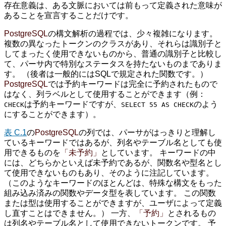
存在意義は、ある文脈においては前もって定義された意味が
あることを宣言することだけです。
PostgreSQL
の構文解析の過程では、少々複雑になります。
複数の異なったトークンのクラスがあり、それらは識別子と
してまったく使用できないものから、普通の識別子と比較し
て、パーサ内で特別なステータスを持たないものまでありま
す。 （後者は一般的にはSQLで規定された関数です。）
PostgreSQL
では予約キーワードは完全に予約されたもので
はなく、列ラベルとして使用することができます（例：
は予約キーワードですが、
のよう
CHECK
SELECT 55 AS CHECK
にすることができます）。
表 C.1
の
PostgreSQL
の列では、パーサがはっきりと理解し
ているキーワードではあるが、列名やテーブル名としても使
用できるものを
「
未予約
」
としています。 キーワードの中
には、どちらかといえば未予約であるが、関数名や型名とし
て使用できないものもあり、そのように注記しています。
（このようなキーワードのほとんどは、特殊な構文をもった
組み込み済みの関数やデータ型を表しています。 この関数
または型は使用することができますが、ユーザによって定義
し直すことはできません。） 一方、
「
予約
」
とされるもの
は列名やテーブル名として使用できないトークンです。 予