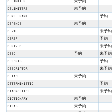
未予約
DELIMITER
未予約
DELIMITERS
予約
DENSE_RANK
未予約
DEPENDS
未予約
DEPTH
予約
DEREF
未予約
DERIVED
予約
未予約
DESC
予約
DESCRIBE
未予約
DESCRIPTOR
未予約
DETACH
予約
DETERMINISTIC
未予約
DIAGNOSTICS
未予約
DICTIONARY
未予約
DISABLE