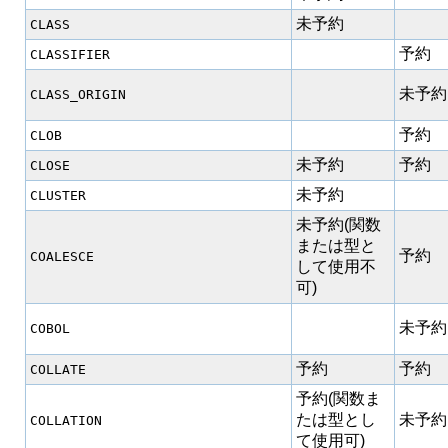
未予約
CLASS
予約
CLASSIFIER
未予約
CLASS_ORIGIN
予約
CLOB
未予約
予約
CLOSE
未予約
CLUSTER
未予約(関数
または型と
予約
COALESCE
して使用不
可)
未予約
COBOL
予約
予約
COLLATE
予約(関数ま
たは型とし
未予約
COLLATION
て使用可)