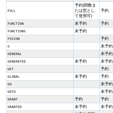
予約(関数ま
たは型とし
予約
FULL
て使用可)
未予約
予約
FUNCTION
未予約
FUNCTIONS
予約
FUSION
未予約
G
未予約
GENERAL
未予約
未予約
GENERATED
予約
GET
未予約
予約
GLOBAL
未予約
GO
未予約
GOTO
予約
予約
GRANT
未予約
未予約
GRANTED