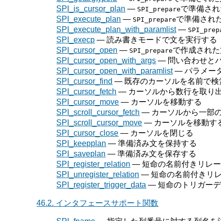
SPI_is_cursor_plan
—
で準備され
SPI_prepare
SPI_execute_plan
—
で準備され
SPI_prepare
SPI_execute_plan_with_paramlist
—
SPI_prep
SPI_execp
— 読み書きモードで文を実行する
SPI_cursor_open
—
で作成された
SPI_prepare
SPI_cursor_open_with_args
— 問い合わせと
SPI_cursor_open_with_paramlist
— パラメー
SPI_cursor_find
— 既存のカーソルを名前で検
SPI_cursor_fetch
— カーソルから数行を取り
SPI_cursor_move
— カーソルを移動する
SPI_scroll_cursor_fetch
— カーソルから一部
SPI_scroll_cursor_move
— カーソルを移動す
SPI_cursor_close
— カーソルを閉じる
SPI_keepplan
— 準備済み文を保持する
SPI_saveplan
— 準備済み文を保存する
SPI_register_relation
— 短命の名前付きリレー
SPI_unregister_relation
— 短命の名前付きリレ
SPI_register_trigger_data
— 短命のトリガーデ
46.2. インタフェースサポート関数