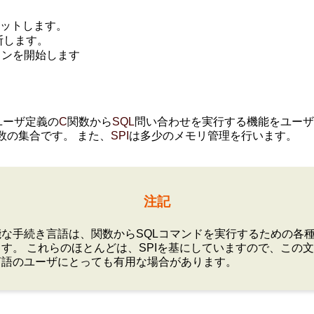
ミットします。
断します。
ョンを開始します
ユーザ定義の
C
関数から
SQL
問い合わせを実行する機能をユー
数の集合です。 また、
SPI
は多少のメモリ管理を行います。
注記
能な手続き言語は、関数からSQLコマンドを実行するための各
す。 これらのほとんどは、SPIを基にしていますので、この
言語のユーザにとっても有用な場合があります。