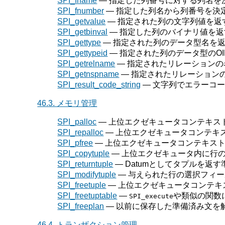
SPI_fname
— 指定した列番号に対する列名を
SPI_fnumber
— 指定した列名から列番号を決
SPI_getvalue
— 指定された列の文字列値を返
SPI_getbinval
— 指定した列のバイナリ値を返
SPI_gettype
— 指定された列のデータ型名を
SPI_gettypeid
— 指定された列のデータ型の
O
SPI_getrelname
— 指定されたリレーションの
SPI_getnspname
— 指定されたリレーション
SPI_result_code_string
— 文字列でエラーコ
46.3. メモリ管理
SPI_palloc
— 上位エクゼキュータコンテキス
SPI_repalloc
— 上位エクゼキュータコンテキ
SPI_pfree
— 上位エクゼキュータコンテキス
SPI_copytuple
— 上位エクゼキュータ内に行
SPI_returntuple
— Datumとしてタプルを返
SPI_modifytuple
— 与えられた行の選択フィ
SPI_freetuple
— 上位エクゼキュータコンテキ
SPI_freetuptable
—
や類似の関数
SPI_execute
SPI_freeplan
— 以前に保存した準備済み文を
46.4. トランザクション管理