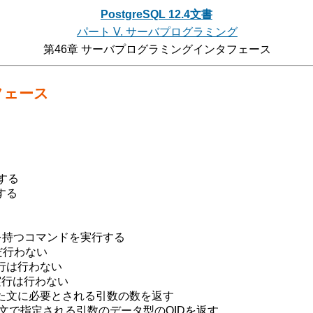
PostgreSQL 12.4文書
パート V. サーバプログラミング
第46章 サーバプログラミングインタフェース
フェース
する
する
を持つコマンドを実行する
だ行わない
行は行わない
実行は行わない
た文に必要とされる引数の数を返す
文で指定される引数のデータ型のOIDを返す