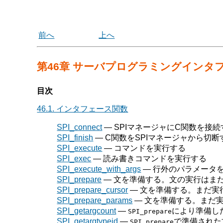
前へ
上へ
第46章 サーバプログラミングインタ
目次
46.1. インタフェース関数
SPI_connect
— SPIマネージャにC関数を接続
SPI_finish
— C関数をSPIマネージャから切断
SPI_execute
— コマンドを実行する
SPI_exec
— 読み書きコマンドを実行する
SPI_execute_with_args
— 行外のパラメータ
SPI_prepare
— 文を準備する。文の実行はま
SPI_prepare_cursor
— 文を準備する。まだ実
SPI_prepare_params
— 文を準備する。まだ
SPI_getargcount
—
により準備し
SPI_prepare
SPI_getargtypeid
—
で準備された
SPI_prepare