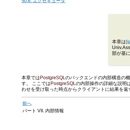
50.6. エクゼキュータ
本章は
[
Univ.A
部が基
本章では
PostgreSQL
のバックエンドの内部構造の概
す。 ここでは
PostgreSQL
の内部操作の詳細な説明
わせを受け取った時点からクライアントに結果を返
前へ
パート VII. 内部情報