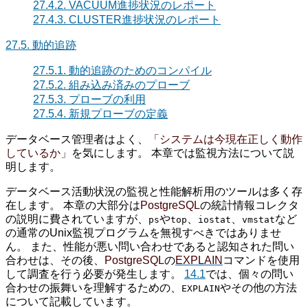
27.4.2. VACUUM進捗状況のレポート
27.4.3. CLUSTER進捗状況のレポート
27.5. 動的追跡
27.5.1. 動的追跡のためのコンパイル
27.5.2. 組み込み済みのプローブ
27.5.3. プローブの利用
27.5.4. 新規プローブの定義
データベース管理者はよく、
「
システムは今現在正しく動作
しているか
」
を気にします。 本章では監視方法について説
明します。
データベース活動状況の監視と性能解析用のツールは多く存
在します。 本章の大部分は
PostgreSQL
の統計情報コレクタ
の説明に費されていますが、
や
、
、
など
ps
top
iostat
vmstat
の通常のUnix監視プログラムを無視すべきではありませ
ん。 また、性能が悪い問い合わせであると認知された問い
合わせは、その後、
PostgreSQL
の
EXPLAIN
コマンドを使用
して調査を行う必要が発生します。
14.1
では、個々の問い
合わせの振舞いを理解するための、
やその他の方法
EXPLAIN
について記載しています。