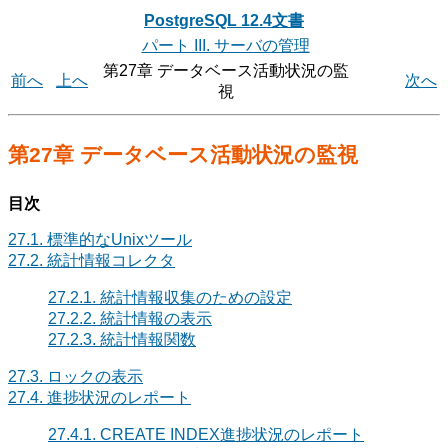
PostgreSQL 12.4文書
パート III. サーバの管理
第27章 データベース活動状況の監
前へ
上へ
次へ
視
第27章 データベース活動状況の監視
目次
27.1. 標準的なUnixツール
27.2. 統計情報コレクタ
27.2.1. 統計情報収集のための設定
27.2.2. 統計情報の表示
27.2.3. 統計情報関数
27.3. ロックの表示
27.4. 進捗状況のレポート
27.4.1. CREATE INDEX進捗状況のレポート