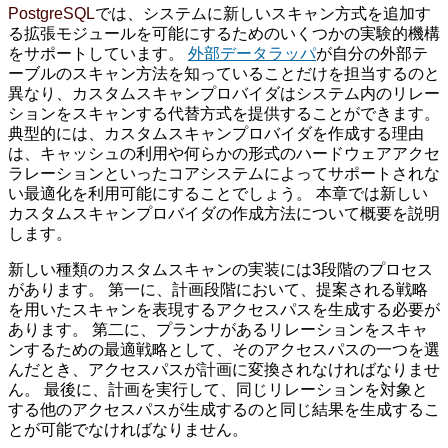
PostgreSQL
では、システムに新しいスキャン方式を追加す
る拡張モジュールを可能にするためのいくつかの実験的機構
をサポートしています。
外部データラッパ
が自分の外部テ
ーブルのスキャン方法を知っていることだけを担当するのと
異なり、カスタムスキャンプロバイダはシステム内のリレー
ションをスキャンする代替方式を提供することができます。
典型的には、カスタムスキャンプロバイダを作成する理由
は、キャッシュの利用や何らかの形式のハードウェアアクセ
ラレーションといったコアシステムによってサポートされな
い最適化を利用可能にすることでしょう。 本章では新しい
カスタムスキャンプロバイダの作成方法について概要を説明
します。
新しい種類のカスタムスキャンの実装には3段階のプロセス
があります。 第一に、計画段階において、提案される戦略
を用いたスキャンを表現するアクセスパスを生成する必要が
あります。 第二に、プランナがあるリレーションをスキャ
ンするための最適戦略として、そのアクセスパスの一つを選
んだとき、アクセスパスが計画に変換されなければなりませ
ん。 最後に、計画を実行して、同じリレーションを対象と
する他のアクセスパスが生成するのと同じ結果を生成するこ
とが可能でなければなりません。