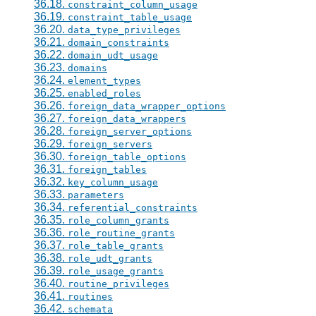
36.18.
constraint_column_usage
36.19.
constraint_table_usage
36.20.
data_type_privileges
36.21.
domain_constraints
36.22.
domain_udt_usage
36.23.
domains
36.24.
element_types
36.25.
enabled_roles
36.26.
foreign_data_wrapper_options
36.27.
foreign_data_wrappers
36.28.
foreign_server_options
36.29.
foreign_servers
36.30.
foreign_table_options
36.31.
foreign_tables
36.32.
key_column_usage
36.33.
parameters
36.34.
referential_constraints
36.35.
role_column_grants
36.36.
role_routine_grants
36.37.
role_table_grants
36.38.
role_udt_grants
36.39.
role_usage_grants
36.40.
routine_privileges
36.41.
routines
36.42.
schemata