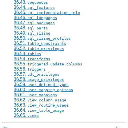
36.43.
sequences
36.44.
sql_features
36.45.
sql_implementation_info
36.46.
sql_languages
36.47.
sql_packages
36.48.
sql_parts
36.49.
sql_sizing
36.50.
sql_sizing_profiles
36.51.
table_constraints
36.52.
table_privileges
36.53.
tables
36.54.
transforms
36.55.
triggered_update_columns
36.56.
triggers
36.57.
udt_privileges
36.58.
usage_privileges
36.59.
user_defined_types
36.60.
user_mapping_options
36.61.
user_mappings
36.62.
view_column_usage
36.63.
view_routine_usage
36.64.
view_table_usage
36.65.
views