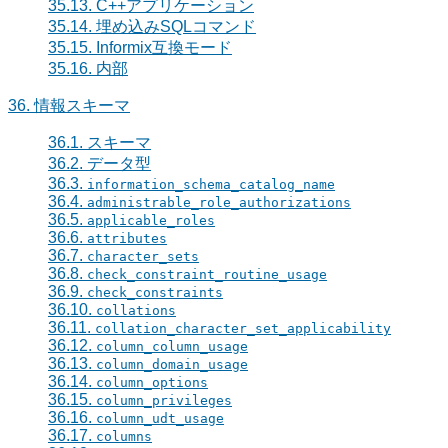
35.13.
C++
アプリケーション
35.14. 埋め込みSQLコマンド
35.15.
Informix
互換モード
35.16. 内部
36. 情報スキーマ
36.1. スキーマ
36.2. データ型
36.3.
information_schema_catalog_name
36.4.
administrable_role_authorizations
36.5.
applicable_roles
36.6.
attributes
36.7.
character_sets
36.8.
check_constraint_routine_usage
36.9.
check_constraints
36.10.
collations
36.11.
collation_character_set_applicability
36.12.
column_column_usage
36.13.
column_domain_usage
36.14.
column_options
36.15.
column_privileges
36.16.
column_udt_usage
36.17.
columns