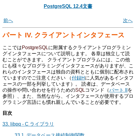
PostgreSQL 12.4文書
前へ
次へ
パート IV. クライアントインタフェース
ここでは
PostgreSQL
に附属するクライアントプログラミン
グインタフェースについて説明します。 各章は独立して読
むことができます。 クライアントプログラムには、この他
にも様々なプログラミングインタフェースがありますが、こ
れらのインタフェースは独自の資料とともに個別に配布され
ていますのでご注意ください （
付録H
に人気があるインタフ
ェースの一部を列挙しています）。 読者は、データベース
の操作や問い合わせを行うための
SQL
コマンド（
パート II
を
参照）、また、当然ながら、インタフェースが使用するプロ
グラミング言語にも慣れ親しんでいることが必要です。
目次
33.
libpq
- C ライブラリ
33.1. データベース接続制御関数